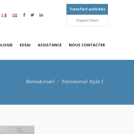
Transfert activités
Espace Client
LOGIE
ESSAI
ASSISTANCE
NOUS CONTACTER
 la société
émométrie – l’étalonnage en
Préleveur d’air
Ingénierie
Nos agences
esse d’air
Accueil
Testimonial Style 1
stations
Enceintes / bains / stérilisateurs
Formations
Demande de devis
bitmétrie Gaz
 COFRAC
Maintenance et Gestion de parc
Qualité
grométrie
site
Recrutement
sureur de pression
chymétrie, temps et