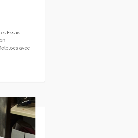
es Essais
ion
 Molblocs avec