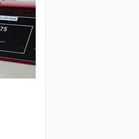
aires
équences
ermométrie
itmètre liquide
sures électriques
uple, dimensionnel et
alyseur d’Oxygène