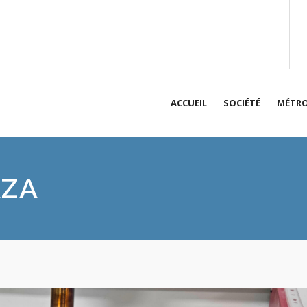
ACCUEIL
SOCIÉTÉ
MÉTRO
Présentation de
An
vit
ZA
Qualité des pre
Dé
Accréditations
Hy
Prestations sur 
Me
Actualités
Ta