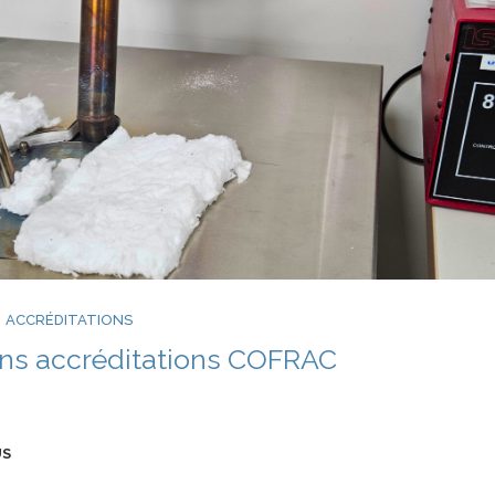
Liens et Parten
fr
Th
Déb
Me
Co
an
ACCRÉDITATIONS
ons accréditations COFRAC
US