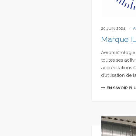
20 JUIN 2024
A
Marque I
Aérométrologie 
toutes ses acti
accréditations 
d’utilisation de la 
EN SAVOIR PL