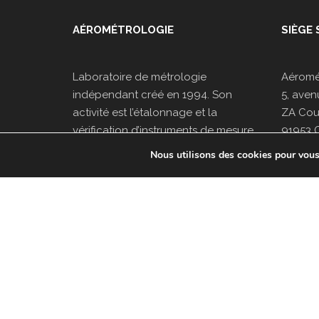
AÉROMÉTROLOGIE
SIÈGE 
Laboratoire de métrologie
Aéromé
indépendant créé en 1994. Son
5, aven
activité est l’étalonnage et la
ZA Cour
vérification d’instruments de mesure,
91953 
associée à une activité induite de
Nous utilisons des cookies pour vous o
Tel : 0
maintenance, formation et
Fax : 0
ingénierie.
© 2019 Aérométrologie.
Agence web Youdemus