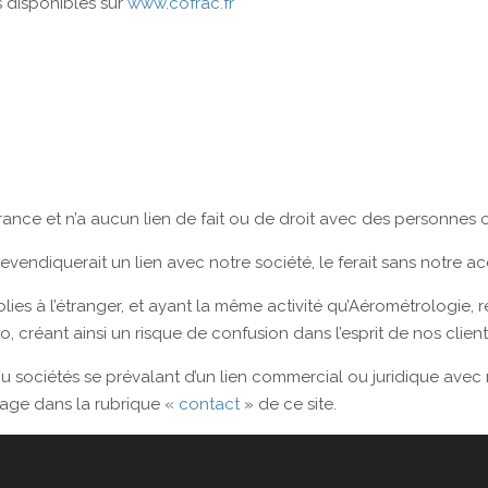
 disponibles sur
www.cofrac.fr
ce et n’a aucun lien de fait ou de droit avec des personnes ou 
revendiquerait un lien avec notre société, le ferait sans notre a
es à l’étranger, et ayant la même activité qu’Aérométrologie, re
 créant ainsi un risque de confusion dans l’esprit de nos clients
ou sociétés se prévalant d’un lien commercial ou juridique avec
sage dans la rubrique «
contact
» de ce site.