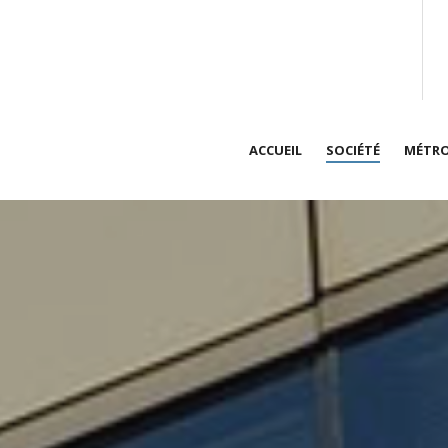
ACCUEIL
SOCIÉTÉ
MÉTRO
Présentation de
An
vit
Qualité des pre
Dé
Accréditations
Hy
Prestations sur 
Me
Actualités
Ta