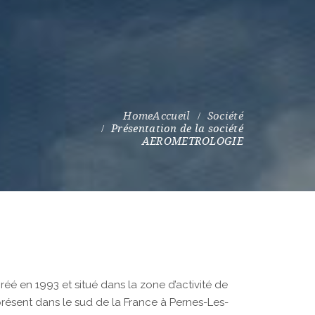
aires
équences
ermométrie
itmètre liquide
sures électriques
Accueil
Société
Présentation de la société
uple, dimensionnel et
AEROMETROLOGIE
alyseur d’Oxygène
créé en 1993 et situé dans la zone d’activité de
résent dans le sud de la France à Pernes-Les-