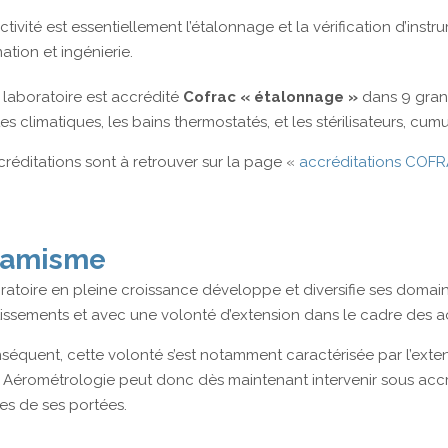
ctivité est essentiellement l’étalonnage et la vérification d’inst
ation et ingénierie.
e laboratoire est accrédité
Cofrac « étalonnage »
dans 9 gran
es climatiques, les bains thermostatés, et les stérilisateurs, cum
réditations sont à retrouver sur la page «
accréditations COF
amisme
ratoire en pleine croissance développe et diversifie ses domai
tissements et avec une volonté d’extension dans le cadre des ac
séquent, cette volonté s’est notamment caractérisée par l’exte
e. Aérométrologie peut donc dès maintenant intervenir sous ac
tes de ses portées.