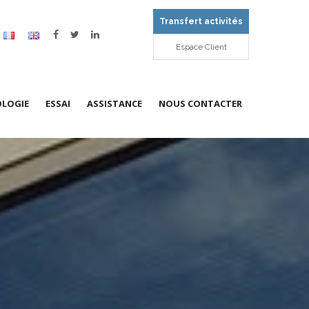
Transfert activités
Espace Client
LOGIE
ESSAI
ASSISTANCE
NOUS CONTACTER
 la société
émométrie – l’étalonnage en
Préleveur d’air
Ingénierie
Nos agences
esse d’air
stations
Enceintes / bains / stérilisateurs
Formations
Demande de devis
bitmétrie Gaz
 COFRAC
Maintenance et Gestion de parc
Qualité
grométrie
site
Recrutement
sureur de pression
chymétrie, temps et