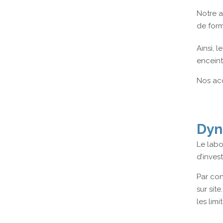
Notre a
de form
Ainsi, l
enceint
Nos acc
Dyn
Le labo
d’inves
Par con
sur sit
les limi