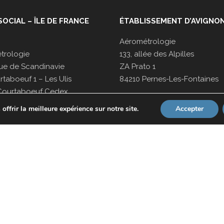
SOCIAL – ÎLE DE FRANCE
ÉTABLISSEMENT D’AVIGNO
Aérométrologie
trologie
133, allée des Alpilles
ue de Scandinavie
ZA Prato 1
taboeuf 1 – Les Ulis
84210 Pernes-Les-Fontaines
Courtaboeuf Cedex
Tel : 04 90 27 08 68
ffrir la meilleure expérience sur notre site.
Accepter
1 64 86 48 00
Fax : 04 90 16 01 13
1 69 28 10 55
Nos
CGV
portées disponibles sur
www.cofrac.fr