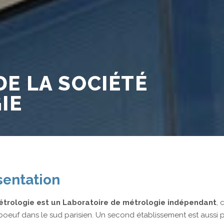
Liens et Parten
fr
Th
Déb
Me
E LA SOCIÉTÉ
Co
IE
an
sentation
trologie est un Laboratoire de métrologie indépendant
, 
oeuf dans le sud parisien. Un second établissement est aussi p