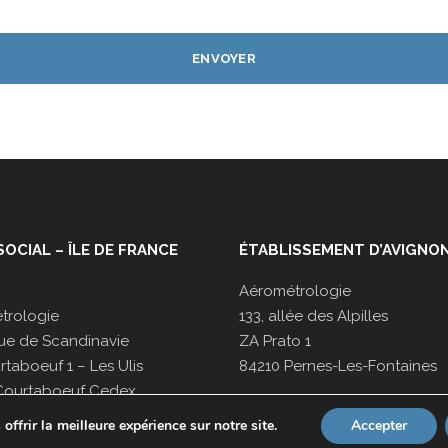
SOCIAL – ÎLE DE FRANCE
ÉTABLISSEMENT D’AVIGNO
Aérométrologie
trologie
133, allée des Alpilles
ue de Scandinavie
ZA Prato 1
taboeuf 1 – Les Ulis
84210 Pernes-Les-Fontaines
Courtaboeuf Cedex
Tel : 04 90 27 08 68
ffrir la meilleure expérience sur notre site.
Accepter
1 64 86 48 00
Fax : 04 90 16 01 13