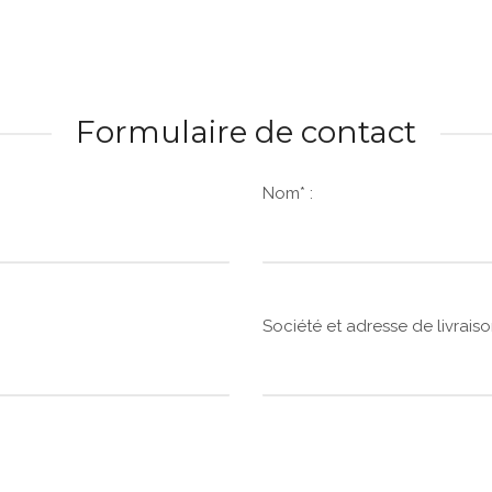
Liens et Parten
fr
Th
Déb
Formulaire de contact
Me
Nom* :
Co
an
Société et adresse de livraison