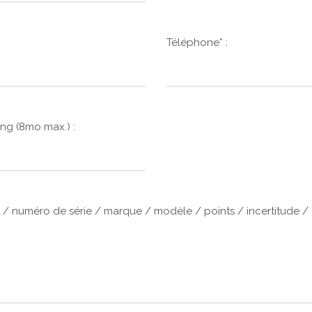
Téléphone* :
ng (8mo max.) :
cat / numéro de série / marque / modèle / points / incertitud