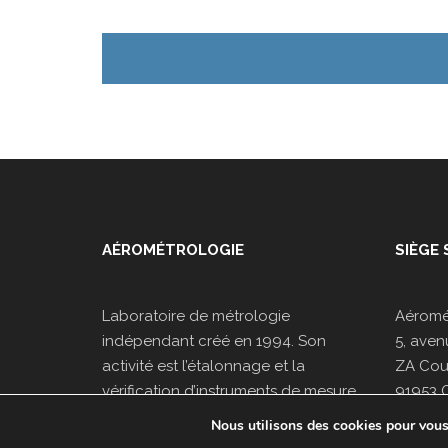
AÉROMÉTROLOGIE
SIÈGE 
Laboratoire de métrologie
Aéromé
indépendant créé en 1994. Son
5, aven
activité est l’étalonnage et la
ZA Cour
vérification d’instruments de mesure,
91953 
associée à une activité induite de
Nous utilisons des cookies pour vous o
Tel : 0
maintenance, formation et