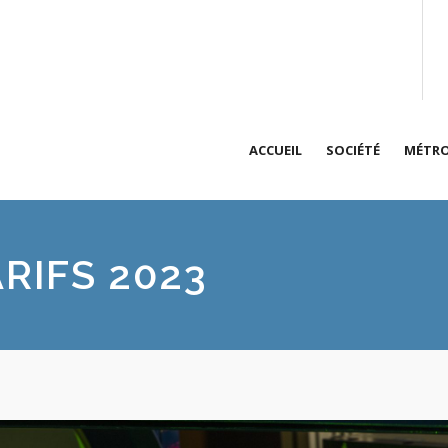
ACCUEIL
SOCIÉTÉ
MÉTRO
Présentation de
An
vit
RIFS 2023
Qualité des pre
Dé
Accréditations
Hy
Prestations sur 
Me
Actualités
Ta