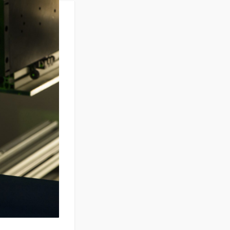
aires
équences
ermométrie
itmètre liquide
sures électriques
uple, dimensionnel et
alyseur d’Oxygène