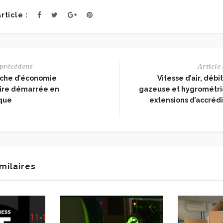
rticle :
 précédent
Article
che d’économie
Vitesse d’air, déb
aire démarrée en
gazeuse et hygrométrie 
ique
extensions d’accrédi
imilaires