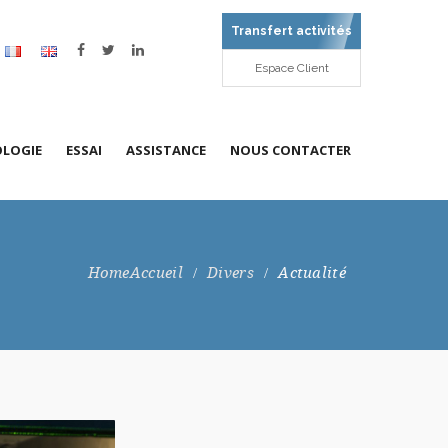
Transfert activités
Espace Client
LOGIE
ESSAI
ASSISTANCE
NOUS CONTACTER
 la société
émométrie – l’étalonnage en
Préleveur d’air
Ingénierie
Nos agences
esse d’air
Accueil
Divers
Actualité
stations
Enceintes / bains / stérilisateurs
Formations
Demande de devis
bitmétrie Gaz
 COFRAC
Maintenance et Gestion de parc
Qualité
grométrie
site
Recrutement
sureur de pression
chymétrie, temps et