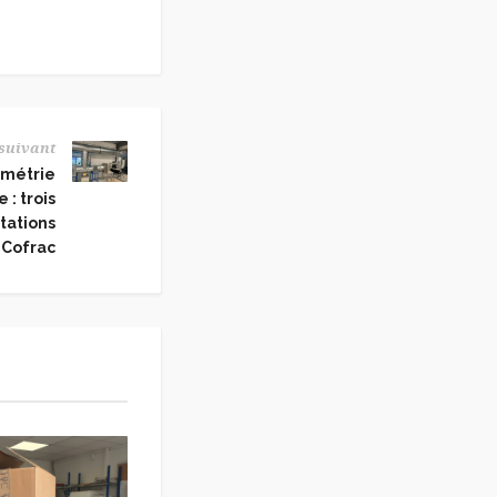
 suivant
itmétrie
: trois
tations
Cofrac