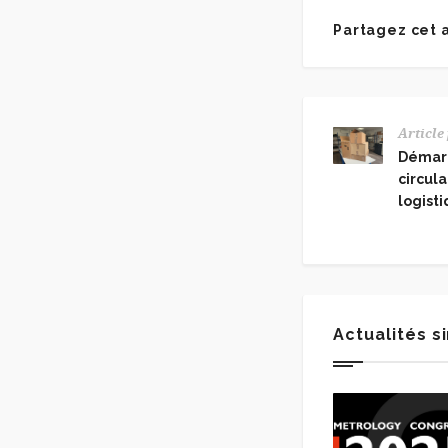
Partagez cet a
Article
Démar
circul
logist
Actualités s