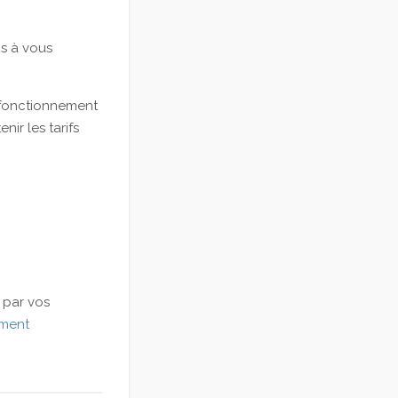
ns à vous
e fonctionnement
ir les tarifs
 par vos
ement