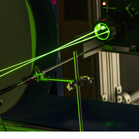
Liens et Parten
fr
Th
Déb
Me
Co
an