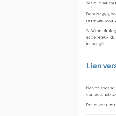
20 OCTOBRE 202
Depuis 1994, no
remercier pour vo
Si Aérométrologi
et généraux, du 
inchangés.
Lien ver
Nos équipes se t
contacts habitue
Retrouvez nos p