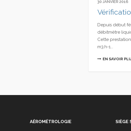
30 JANVIER 2016
Vérificati
Depuis début fé
débitmètre liquid
Cette prestatio
m3.h-1...
EN SAVOIR PL
AÉROMÉTROLOGIE
SIÈGE 