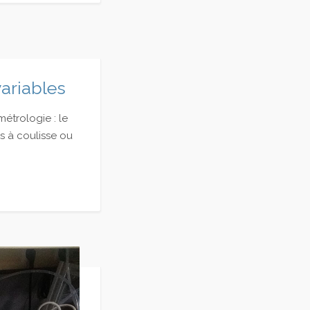
variables
étrologie : le
s à coulisse ou