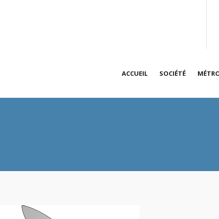
ACCUEIL
SOCIÉTÉ
MÉTRO
Présentation de
An
vit
Qualité des pre
Dé
Accréditations
Hy
Prestations sur 
Me
Actualités
Ta