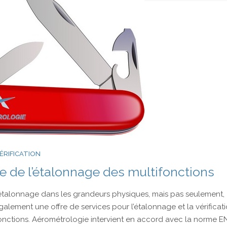
Liens et Parten
fr
Th
Déb
Me
Co
an
ÉRIFICATION
te de l’étalonnage des multifonctions
l’étalonnage dans les grandeurs physiques, mais pas seulement
lement une offre de services pour l’étalonnage et la vérificat
fonctions. Aérométrologie intervient en accord avec la norme E