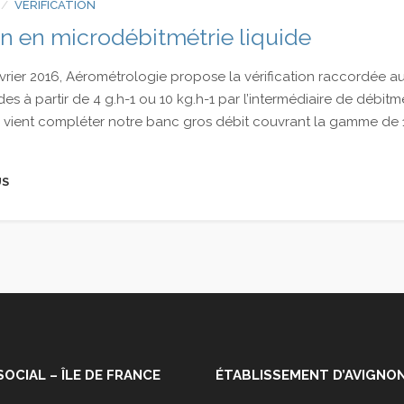
VÉRIFICATION
on en microdébitmétrie liquide
vrier 2016, Aérométrologie propose la vérification raccordée au
es à partir de 4 g.h-1 ou 10 kg.h-1 par l’intermédiaire de débitmè
n vient compléter notre banc gros débit couvrant la gamme de 1
US
SOCIAL – ÎLE DE FRANCE
ÉTABLISSEMENT D’AVIGNO