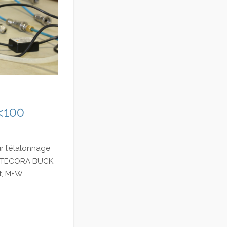
<100
r l’étalonnage
r, TECORA BUCK,
st, M+W