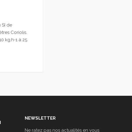
 SI de
tres Coriolis.
0 kg.h-1 à 25
NEWSLETTER
N
Ne ratez pas nos actualités en vous