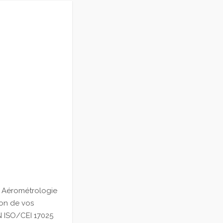
aires
équences
ermométrie
itmètre liquide
sures électriques
uple, dimensionnel et
alyseur d’Oxygène
, Aérométrologie
ion de vos
N ISO/CEI 17025