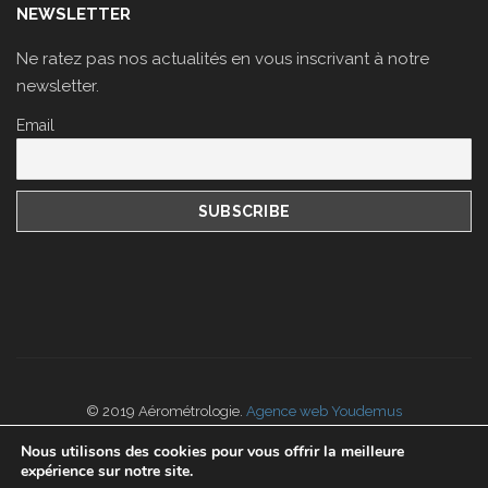
NEWSLETTER
Ne ratez pas nos actualités en vous inscrivant à notre
newsletter.
Email
© 2019 Aérométrologie.
Agence web Youdemus
Nos
CGV
portées disponibles sur
www.cofrac.fr
Nous utilisons des cookies pour vous offrir la meilleure
expérience sur notre site.