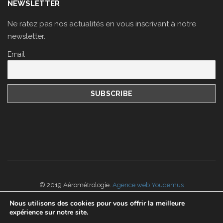
NEWSLETTER
Ne ratez pas nos actualités en vous inscrivant à notre
newsletter.
Email
© 2019 Aérométrologie.
Agence web Youdemus
Nos
CGV
portées disponibles sur
www.cofrac.fr
Nous utilisons des cookies pour vous offrir la meilleure
expérience sur notre site.