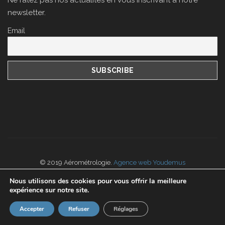
Ne ratez pas nos actualités en vous inscrivant à notre
newsletter.
Email
© 2019 Aérométrologie.
Agence web Youdemus
Nos
CGV
portées disponibles sur
www.cofrac.fr
Nous utilisons des cookies pour vous offrir la meilleure
expérience sur notre site.
Accepter
Refuser
Réglages