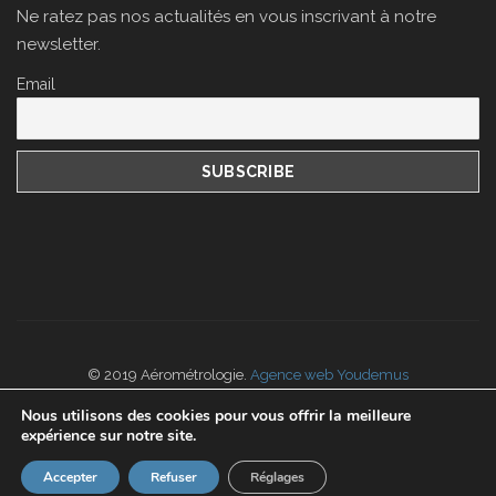
Ne ratez pas nos actualités en vous inscrivant à notre
newsletter.
Email
© 2019 Aérométrologie.
Agence web Youdemus
Nos
CGV
portées disponibles sur
www.cofrac.fr
Nous utilisons des cookies pour vous offrir la meilleure
expérience sur notre site.
Accepter
Refuser
Réglages