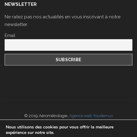
NEWSLETTER
Ne ratez pas nos actualités en vous inscrivant à notre
newsletter.
Email
© 2019 Aérométrologie.
Agence web Youdemus
Nos
CGV
portées disponibles sur
www.cofrac.fr
Nous utilisons des cookies pour vous offrir la meilleure
expérience sur notre site.